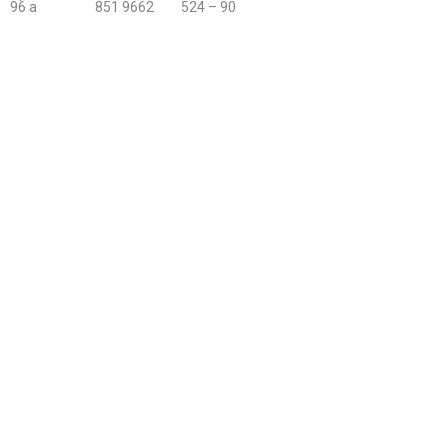
96 a
851 9662
524 – 90